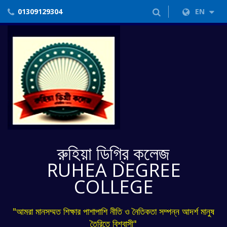
01309129304
EN
রুহিয়া ডিগ্রি কলেজ
RUHEA DEGREE
COLLEGE
"আমরা মানসম্মত শিক্ষার পাশাপাশি নীতি ও নৈতিকতা সম্পন্ন আদর্শ মানুষ
তৈরিতে বিশ্বাসী"