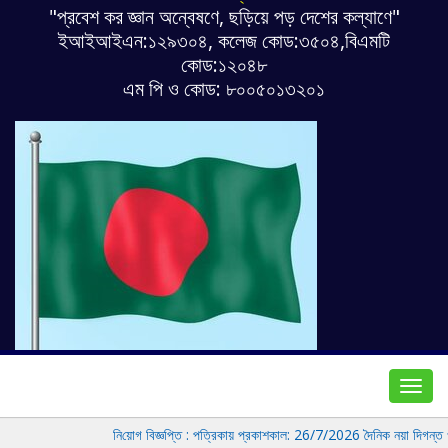
"প্রবেশ কর জ্ঞান অন্বেষণে, ছড়িয়ে পড় দেশের কল্যাণে"
ইআইআইএন:১২৯৩০৪, কলেজ কোড:৩৫০৪,বিএমটি
কোড:১২০৪৮
এম পি ও কোড: ৮০০৫০১৩২০১
Toggl
navig
নি‌য়োগ বিজ্ঞপ্তি : প‌ত্রিকায় প্রকাশকাল: 26/7/2026 দৈ‌নিক নয়া দিগন্ত ও 