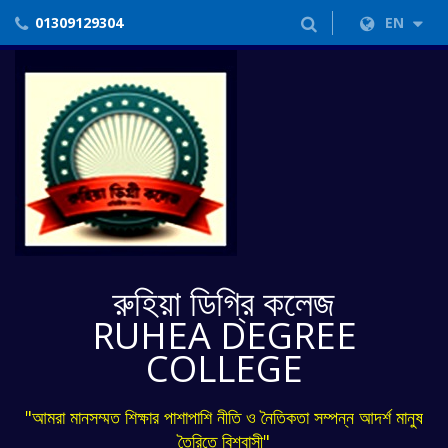
01309129304
EN
রুহিয়া ডিগ্রি কলেজ
RUHEA DEGREE
COLLEGE
"আমরা মানসম্মত শিক্ষার পাশাপাশি নীতি ও নৈতিকতা সম্পন্ন আদর্শ মানুষ
তৈরিতে বিশ্বাসী"