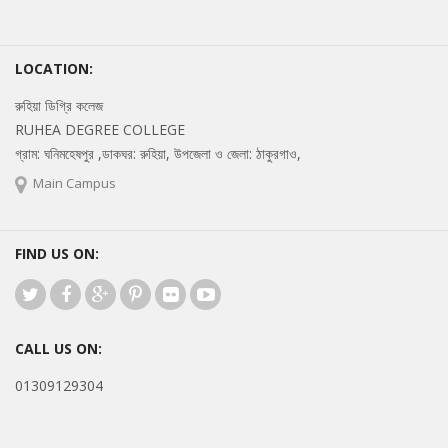
LOCATION:
রুহিয়া ডিগ্রি কলেজ
RUHEA DEGREE COLLEGE
গ্রাম: ঘনিমহেষপুর ,ডাকঘর: রুহিয়া, উপজেলা ও জেলা: ঠাকুরগাও,
Main Campus
FIND US ON:
CALL US ON:
01309129304