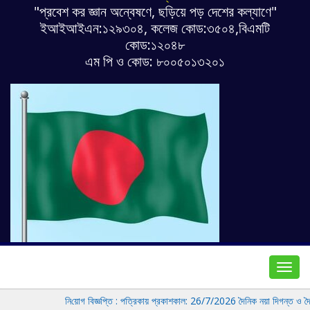
"প্রবেশ কর জ্ঞান অন্বেষণে, ছড়িয়ে পড় দেশের কল্যাণে"
ইআইআইএন:১২৯৩০৪, কলেজ কোড:৩৫০৪,বিএমটি
কোড:১২০৪৮
এম পি ও কোড: ৮০০৫০১৩২০১
Toggl
navig
নি‌য়োগ বিজ্ঞপ্তি : প‌ত্রিকায় প্রকাশকাল: 26/7/2026 দৈ‌নিক নয়া দিগন্ত ও দৈ‌নিক 