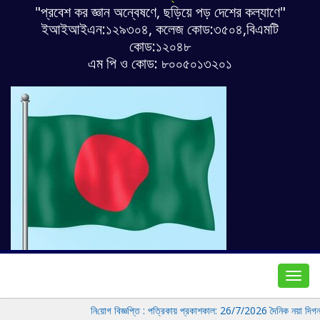
"প্রবেশ কর জ্ঞান অন্বেষণে, ছড়িয়ে পড় দেশের কল্যাণে"
ইআইআইএন:১২৯৩০৪, কলেজ কোড:৩৫০৪,বিএমটি
কোড:১২০৪৮
এম পি ও কোড: ৮০০৫০১৩২০১
Toggl
navig
নি‌য়োগ বিজ্ঞপ্তি : প‌ত্রিকায় প্রকাশকাল: 26/7/2026 দৈ‌নিক নয়া দিগন্