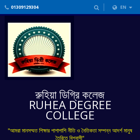
01309129304
EN
রুহিয়া ডিগ্রি কলেজ
RUHEA DEGREE
COLLEGE
"আমরা মানসম্মত শিক্ষার পাশাপাশি নীতি ও নৈতিকতা সম্পন্ন আদর্শ মানুষ
তৈরিতে বিশ্বাসী"